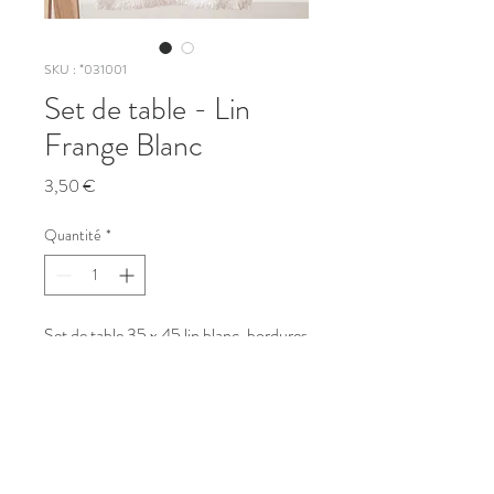
SKU : *031001
Set de table - Lin
Frange Blanc
Prix
3,50 €
Quantité
*
Set de table 35 x 45 lin blanc, bordures
frangées